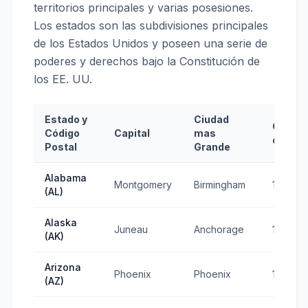
territorios principales y varias posesiones.
Los estados son las subdivisiones principales
de los Estados Unidos y poseen una serie de
poderes y derechos bajo la Constitución de
los EE. UU.
Estado y
Ciudad
Condic
Código
Capital
mas
de Est
Postal
Grande
Alabama
Montgomery
Birmingham
1819
(AL)
Alaska
Juneau
Anchorage
1959
(AK)
Arizona
Phoenix
Phoenix
1912
(AZ)