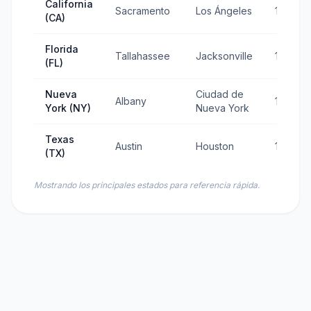
California
Sacramento
Los Ángeles
1850
(CA)
Florida
Tallahassee
Jacksonville
1845
(FL)
Nueva
Ciudad de
Albany
1788
York (NY)
Nueva York
Texas
Austin
Houston
1845
(TX)
Mostrando los principales estados para referencia rápida.