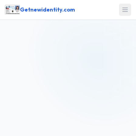
Getnewidentity.com
Open