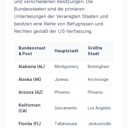
und verschiedenen Besitzungen. Die
Bundesstaaten sind die primären
Unterteilungen der Vereinigten Staaten und
besitzen eine Reihe von Befugnissen und
Rechten gemäß der US-Verfassung.
Bundesstaat
Größte
Hauptstadt
Sta
& Post
Stadt
Alabama (AL)
Montgomery
Birmingham
181
Alaska (AK)
Juneau
Anchorage
195
Arizona (AZ)
Phoenix
Phoenix
1912
Kalifornien
Sacramento
Los Angeles
185
(CA)
Florida (FL)
Tallahassee
Jacksonville
184