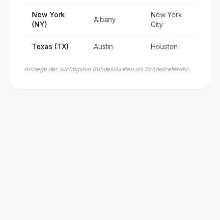
New York
New York
Albany
178
(NY)
City
Texas (TX)
Austin
Houston
184
Anzeige der wichtigsten Bundesstaaten als Schnellreferenz.