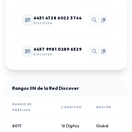
6451 4728 6022 3744
DISCOVER
6457 9981 0289 6529
DISCOVER
6475 6315 8023 0519
DISCOVER
Rangos IIN de la Red Discover
RANGO DE
LONGITUD
REGIÓN
PREFIJOS
6465 4860 8000 0421
DISCOVER
6011
16 Dígitos
Global