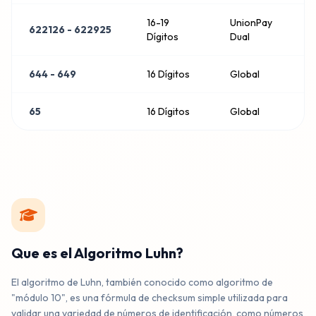
16-19
UnionPay
6498 3440 2358 5308
622126 - 622925
Dígitos
Dual
DISCOVER
644 - 649
16 Dígitos
Global
6467 9741 3235 6394
65
16 Dígitos
Global
DISCOVER
6484 4750 8827 8888
DISCOVER
6448 9711 6621 4667
Que es el Algoritmo Luhn?
DISCOVER
El algoritmo de Luhn, también conocido como algoritmo de
"módulo 10", es una fórmula de checksum simple utilizada para
validar una variedad de números de identificación, como números