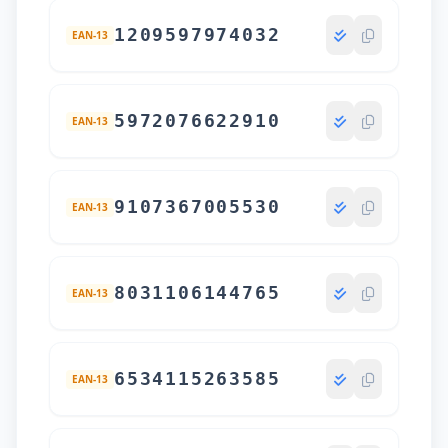
1209597974032
EAN-13
5972076622910
EAN-13
9107367005530
EAN-13
8031106144765
EAN-13
6534115263585
EAN-13