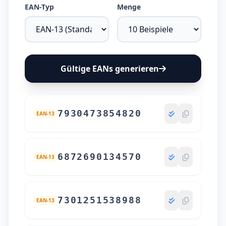
EAN-Typ
Menge
Gültige EANs generieren
7930473854820
EAN-13
6872690134570
EAN-13
7301251538988
EAN-13