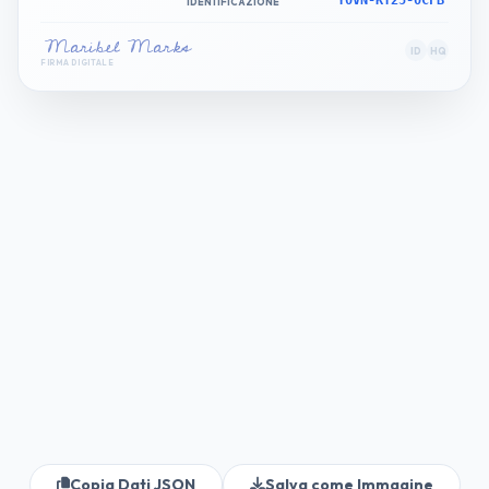
Y0VN-KT25-0CFB
IDENTIFICAZIONE
Maribel Marks
ID
HQ
FIRMA DIGITALE
Solo Firma Autorizzata
QUESTA CARTA DI IDENTIFICAZIONE È DI PROPRIETÀ DELL'AUTORITÀ
EMITTENTE. SE TROVATA, RESTITUIRLA AL COMMISSARIATO DI POLIZIA PIÙ
VICINO O SPEDIRLA ALL'INDIRIZZO SUL FRONTE. L'ALTERAZIONE DI QUESTA
CARTA È UN REATO PENALE.
AREA CODICE QR
CENTRO EMISSIONE: REGISTRO IDENTITA' GLOBALE - ZONA 7
NON TRASFERIBILE • DOCUMENTO UFFICIALE
Copia Dati JSON
Salva come Immagine