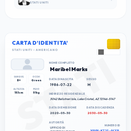
STATI UNITI
CARTA D'IDENTITA'
STATI
STATI UNITI
AMERICANO
NOME COMPLETO
Maribel Marks
SANGUE
OCCHI
DATA DI NASCITA
SESSO
B+
Green
1986-07-22
M
ALTEZZA
PESO
153cm
51kg
INDIRIZZO RESIDENZIALE
3042 Balistreri Isle, Lake Cristal, AZ 72146-5147
DATA DI EMISSIONE
DATA DI SCADENZA
2020-05-30
2030-05-30
AUTORITÀ
NUMERO ID
UFFICIO DI