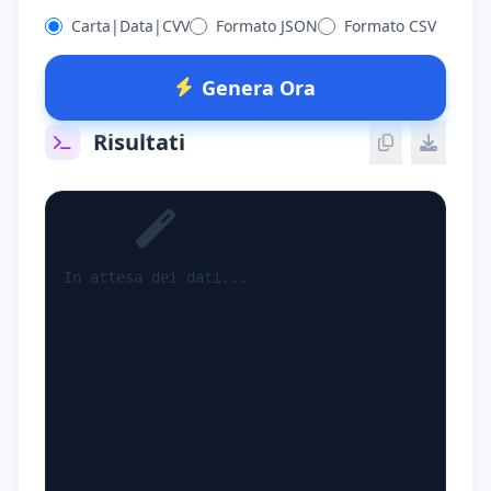
Carta|Data|CVV
Formato JSON
Formato CSV
Genera Ora
Risultati
In attesa dei dati...