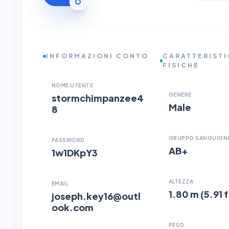
INFORMAZIONI CONTO
CARATTERIST
FISICHE
NOME UTENTE
GENERE
stormchimpanzee4
Male
8
GRUPPO SANGUIGN
PASSWORD
AB+
1w1DKpY3
ALTEZZA
EMAIL
1.80 m (5.91 f
joseph.key16@outl
ook.com
PESO