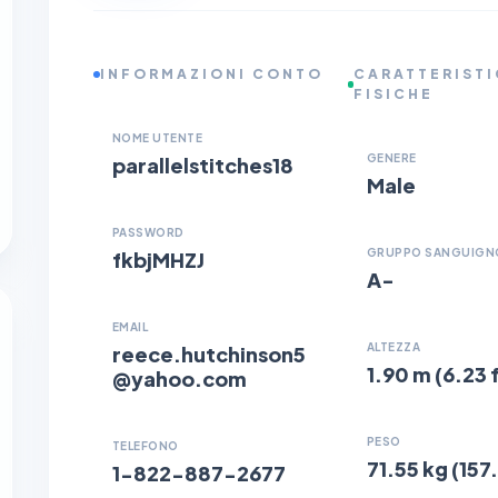
INFORMAZIONI CONTO
CARATTERIST
FISICHE
NOME UTENTE
GENERE
parallelstitches18
Male
PASSWORD
GRUPPO SANGUIGN
fkbjMHZJ
A-
EMAIL
ALTEZZA
reece.hutchinson5
1.90 m (6.23 
@yahoo.com
PESO
TELEFONO
71.55 kg (157.
1-822-887-2677