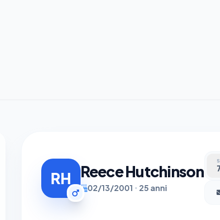
S
Reece Hutchinson
RH
02/13/2001
25 anni