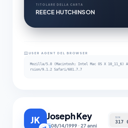
TITOLARE DELLA CARTA
REECE HUTCHINSON
USER AGENT DEL BROWSER
Mozilla/5.0 (Macintosh; Intel Mac OS X 10_11_6) A
rsion/9.1.2 Safari/601.7.7
Joseph Key
JK
SIN
317 
08/14/1999
27 anni