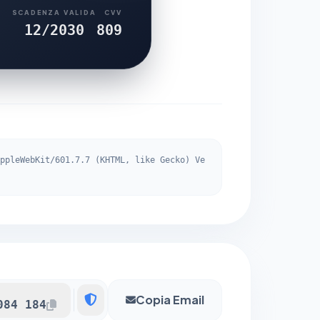
SCADENZA VALIDA
CVV
12/2030
809
ppleWebKit/601.7.7 (KHTML, like Gecko) Ve
Copia Email
084 184