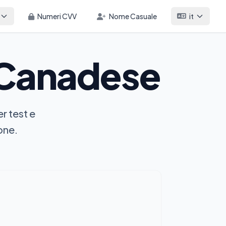
Numeri CVV
Nome Casuale
it
Canadese
r test e
one.