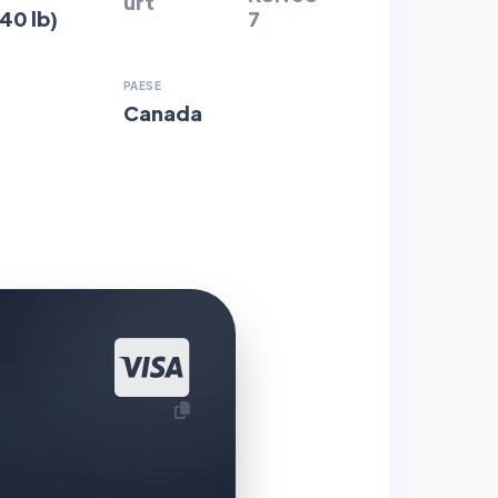
urt
.40 lb)
7
PAESE
Canada