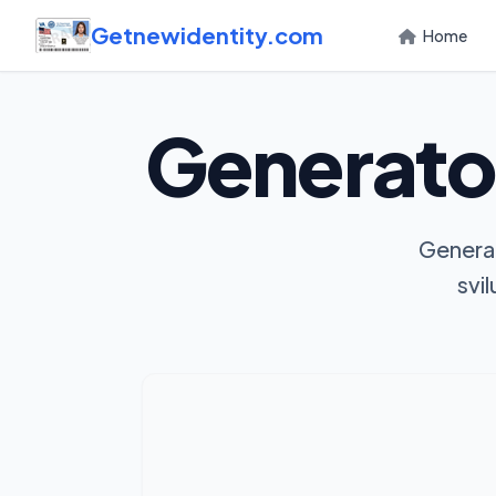
Getnewidentity.com
Home
Generato
Generat
svi