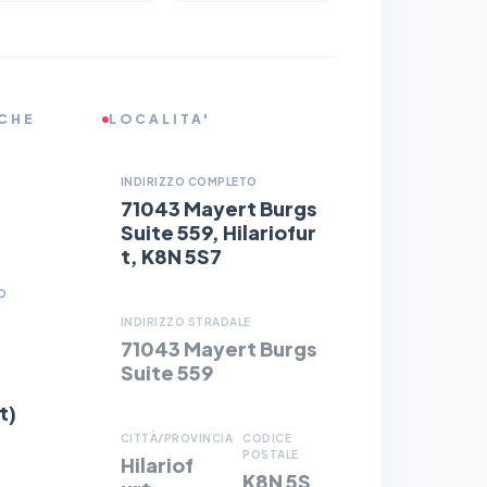
ICHE
LOCALITA'
INDIRIZZO COMPLETO
71043 Mayert Burgs
Suite 559, Hilariofur
t, K8N 5S7
O
INDIRIZZO STRADALE
71043 Mayert Burgs
Suite 559
t)
CITTÀ/PROVINCIA
CODICE
POSTALE
Hilariof
K8N 5S