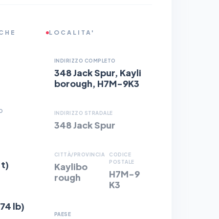
ICHE
LOCALITA'
INDIRIZZO COMPLETO
348 Jack Spur, Kayli
borough, H7M-9K3
O
INDIRIZZO STRADALE
348 Jack Spur
CITTÀ/PROVINCIA
CODICE
ft)
POSTALE
Kaylibo
H7M-9
rough
K3
74 lb)
PAESE