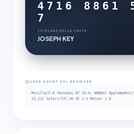
4716 8861 
7
TITOLARE DELLA CARTA
JOSEPH KEY
USER AGENT DEL BROWSER
Mozilla/5.0 (Windows NT 10.0; WOW64) AppleWebKit/
23.221 Safari/537.36 SE 2.X MetaSr 1.0