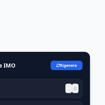
e IMO
Rigenera