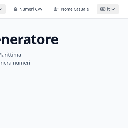
Numeri CVV
Nome Casuale
it
neratore
Marittima
Genera numeri