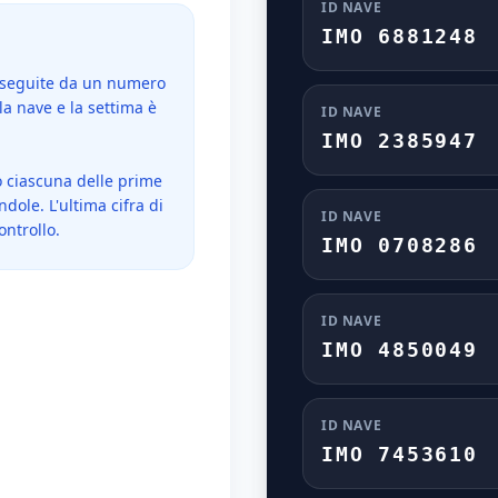
ID NAVE
IMO 6881248
" seguite da un numero
 la nave e la settima è
ID NAVE
IMO 2385947
do ciascuna delle prime
dole. L'ultima cifra di
ID NAVE
ntrollo.
IMO 0708286
ID NAVE
IMO 4850049
ID NAVE
IMO 7453610