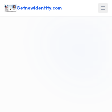
Getnewidentity.com
Open