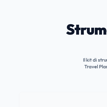
Strum
Il kit di s
Travel Plan