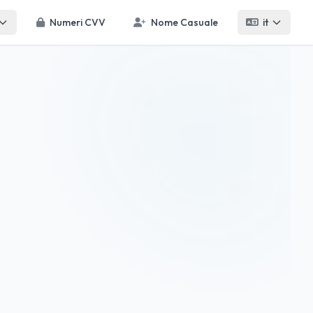
Numeri CVV
Nome Casuale
it