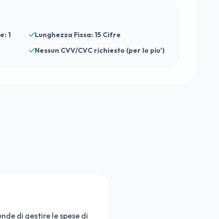
e: 1
Lunghezza Fissa: 15 Cifre
Nessun CVV/CVC richiesto (per lo piu')
de di gestire le spese di