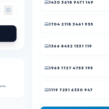
1430 3618 9471 149
1704 2118 3461 955
1366 8452 1531 119
1965 1727 4755 195
tente
1119 7251 6330 947