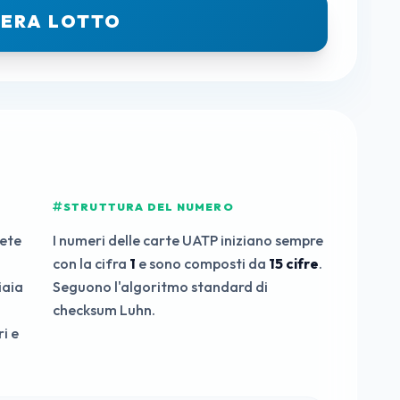
ERA LOTTO
STRUTTURA DEL NUMERO
rete
I numeri delle carte UATP iniziano sempre
con la cifra
1
e sono composti da
15 cifre
.
iaia
Seguono l'algoritmo standard di
checksum Luhn.
i e