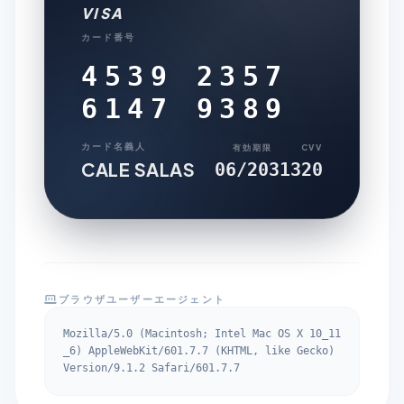
VISA
カード番号
4539 2357
6147 9389
カード名義人
有効期限
CVV
CALE SALAS
06/2031
320
ブラウザユーザーエージェント
Mozilla/5.0 (Macintosh; Intel Mac OS X 10_11
_6) AppleWebKit/601.7.7 (KHTML, like Gecko)
Version/9.1.2 Safari/601.7.7