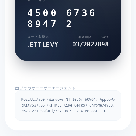
4500 6736
8947 2
カード名義人
有効期限
CVV
JETT LEVY
03/2027
898
ブラウザユーザーエージェント
Mozilla/5.0 (Windows NT 10.0; WOW64) AppleWe
bKit/537.36 (KHTML, like Gecko) Chrome/49.0.
2623.221 Safari/537.36 SE 2.X MetaSr 1.0