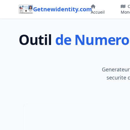
Passer au contenu
C
Getnewidentity.com
Accueil
Mon
Outil
de Numero
Generateur 
securite 