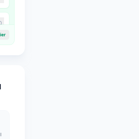
ier
u
l