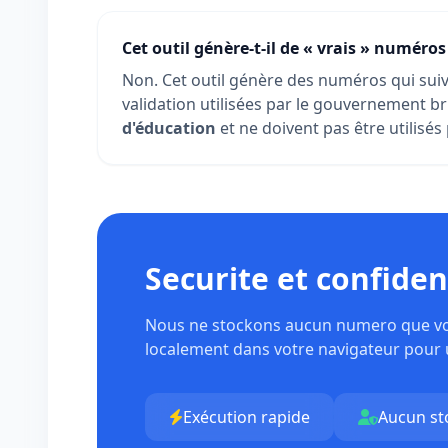
Cet outil génère-t-il de « vrais » numéros
Non. Cet outil génère des numéros qui suiv
validation utilisées par le gouvernement b
d'éducation
et ne doivent pas être utilisés 
Securite et confiden
Nous ne stockons aucun numero que vous
localement dans votre navigateur pour u
Exécution rapide
Aucun st