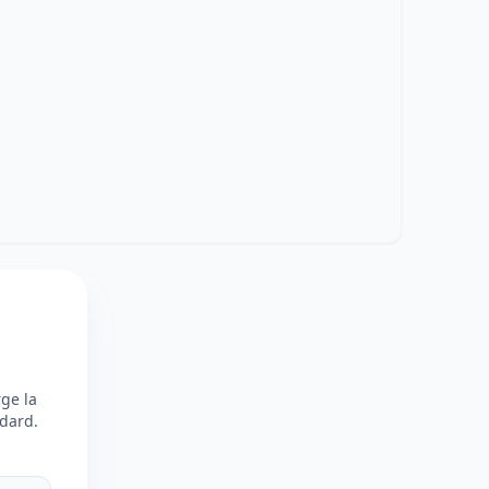
rge la
dard.