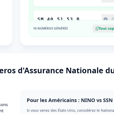
SM 40 51 53 B
Tout cop
10 NUMÉROS GÉNÉRÉS
MX 95 09 85 A
KE 12 04 20 A
ros d'Assurance Nationale d
KJ 64 78 23 D
Pour les Américains : NINO vs SSN
sons
MJ 32 32 84 B
nt
Si vous venez des États-Unis, considérez le Nationa