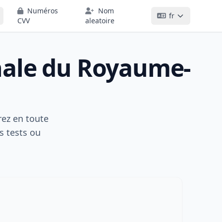
Numéros
Nom
fr
CVV
aleatoire
nale du Royaume-
rez en toute
s tests ou