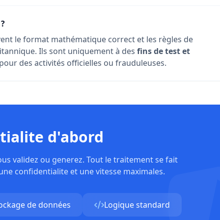
 ?
ent le format mathématique correct et les règles de
ritannique. Ils sont uniquement à des
fins de test et
pour des activités officielles ou frauduleuses.
tialite d'abord
 validez ou generez. Tout le traitement se fait
ne confidentialite et une vitesse maximales.
ockage de données
Logique standard