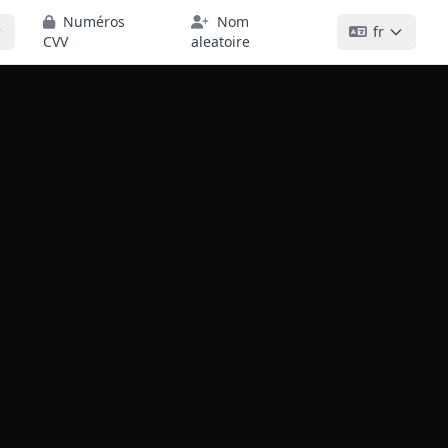
Numéros
Nom
fr
CVV
aleatoire