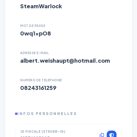
SteamWarlock
MOT DE PASSE
0wq1xpO8
ADRESSE E-MAIL
albert.weishaupt@hotmail.com
NUMERO DE TELEPHONE
08243161259
INFOS PERSONNELLES
ID FISCALE (STEUER-ID)