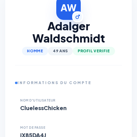
AW
Adalger
Waldschmidt
HOMME
49 ANS
PROFIL VERIFIE
INFORMATIONS DU COMPTE
NOM D'UTILISATEUR
CluelessChicken
MOT DE PASSE
jX85DA4J