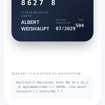
8627 8
TITULAIRE DE LA
CARTE
VALIDE
CVV
ALBERT
JUSQU'AU
504
WEISHAUPT
07/2029
AGENT UTILISATEUR DU NAVIGATEUR
Mozilla/5.0 (Macintosh; Intel Mac OS X 10_11
_6) AppleWebKit/601.7.7 (KHTML, like Gecko)
Version/9.1.2 Safari/601.7.7