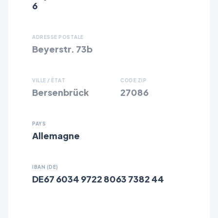
6
ADRESSE POSTALE
Beyerstr. 73b
VILLE / ÉTAT
CODE ZIP
Bersenbrück
27086
PAYS
Allemagne
IBAN (DE)
DE67 6034 9722 8063 7382 44