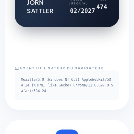
JÖRN
JUSQU'AU
474
SATTLER
02/2027
AGENT UTILISATEUR DU NAVIGATEUR
Mozilla/5.0 (Windows NT 6.2) AppleWebKit/53
4.24 (KHTML, like Gecko) Chrome/11.0.697.0 S
afari/534.24