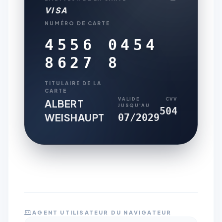
VISA
NUMÉRO DE CARTE
4556 0454
8627 8
TITULAIRE DE LA
CARTE
VALIDE
CVV
ALBERT
JUSQU'AU
504
WEISHAUPT
07/2029
AGENT UTILISATEUR DU NAVIGATEUR