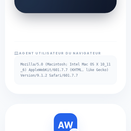
AGENT UTILISATEUR DU NAVIGATEUR
Mozilla/5.0 (Macintosh; Intel Mac OS X 10_11
_6) AppleWebKit/601.7.7 (KHTML, like Gecko)
Version/9.1.2 Safari/601.7.7
AW