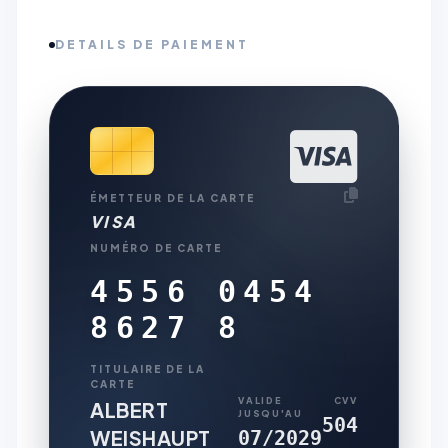
DETAILS DE PAIEMENT
ÉMETTEUR DE LA CARTE
VISA
NUMÉRO DE CARTE
4556 0454
8627 8
TITULAIRE DE LA
CARTE
VALIDE
CVV
ALBERT
JUSQU'AU
504
WEISHAUPT
07/2029