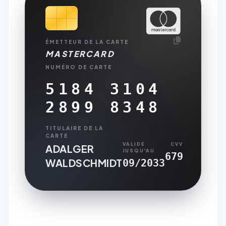
ÉMETTEUR DE LA CARTE
MASTERCARD
NUMÉRO DE CARTE
5184 3104
2899 8348
TITULAIRE DE LA
CARTE
VALIDE
CVV
ADALGER
JUSQU'AU
679
WALDSCHMIDT
09/2033