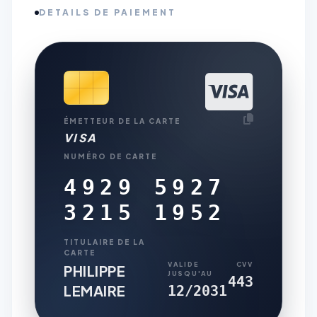
DETAILS DE PAIEMENT
ÉMETTEUR DE LA CARTE
VISA
NUMÉRO DE CARTE
4929 5927
3215 1952
TITULAIRE DE LA
CARTE
VALIDE
CVV
PHILIPPE
JUSQU'AU
443
LEMAIRE
12/2031