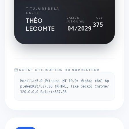
TITULAIRE DE LA
CARTE
VALIDE
CVV
THÉO
JUSQU'AU
375
LECOMTE
04/2029
AGENT UTILISATEUR DU NAVIGATEUR
Mozilla/5.0 (Windows NT 10.0; Win64; x64) Ap
pleWebKit/537.36 (KHTML, like Gecko) Chrome/
120.0.0.0 Safari/537.36