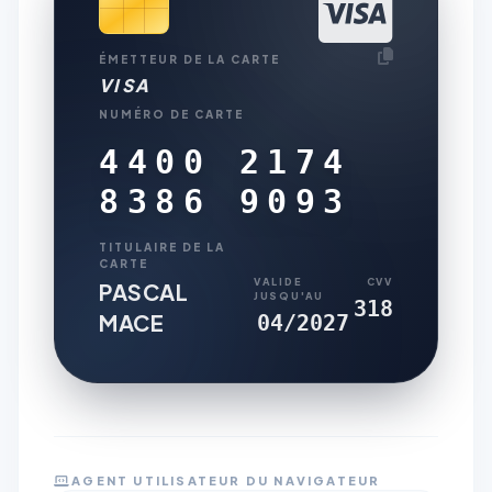
ÉMETTEUR DE LA CARTE
VISA
NUMÉRO DE CARTE
4400 2174
8386 9093
TITULAIRE DE LA
CARTE
VALIDE
CVV
PASCAL
JUSQU'AU
318
MACE
04/2027
AGENT UTILISATEUR DU NAVIGATEUR