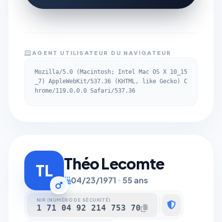
AGENT UTILISATEUR DU NAVIGATEUR
Mozilla/5.0 (Macintosh; Intel Mac OS X 10_15
_7) AppleWebKit/537.36 (KHTML, like Gecko) C
hrome/119.0.0.0 Safari/537.36
Théo Lecomte
TL
04/23/1971
55 ans
NIR (NUMÉRO DE SÉCURITÉ)
1 71 04 92 214 753 70