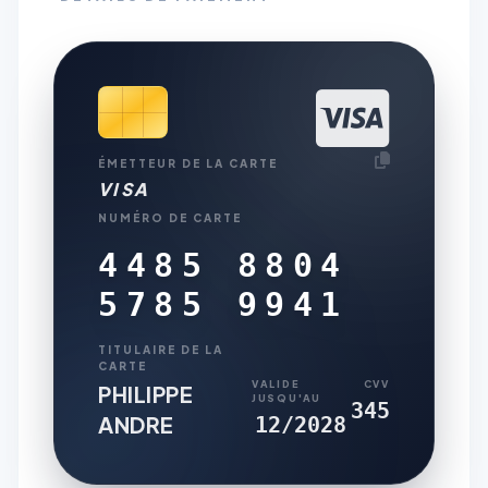
ÉMETTEUR DE LA CARTE
VISA
NUMÉRO DE CARTE
4485 8804
5785 9941
TITULAIRE DE LA
CARTE
VALIDE
CVV
PHILIPPE
JUSQU'AU
345
ANDRE
12/2028