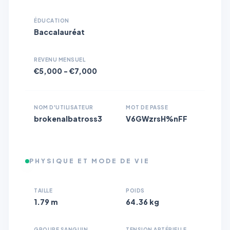
ÉDUCATION
Baccalauréat
REVENU MENSUEL
€5,000 - €7,000
NOM D'UTILISATEUR
MOT DE PASSE
brokenalbatross3
V6GWzrsH%nFF
PHYSIQUE ET MODE DE VIE
TAILLE
POIDS
1.79 m
64.36 kg
GROUPE SANGUIN
TENSION ARTÉRIELLE