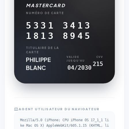
MASTERCARD
NUMÉRO DE CARTE
5331 3413
1813 8945
TITULAIRE DE LA
CARTE
VALIDE
CVV
PHILIPPE
JUSQU'AU
215
BLANC
04/2030
AGENT UTILISATEUR DU NAVIGATEUR
Mozilla/5.0 (iPhone; CPU iPhone OS 17_1_1 li
ke Mac OS X) AppleWebKit/605.1.15 (KHTML, li