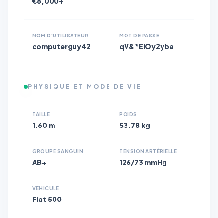
€8,000+
NOM D'UTILISATEUR
MOT DE PASSE
computerguy42
qV&*EiOy2yba
PHYSIQUE ET MODE DE VIE
TAILLE
POIDS
1.60 m
53.78 kg
GROUPE SANGUIN
TENSION ARTÉRIELLE
AB+
126/73 mmHg
VEHICULE
Fiat 500