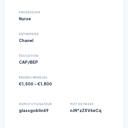
PROFESSION
Nurse
ENTREPRISE
Chanel
ÉDUCATION
CAP/BEP
REVENU MENSUEL
€1,500 - €1,800
NOM D'UTILISATEUR
MOT DE PASSE
glassgoblin69
nJN*zZXV6eCq