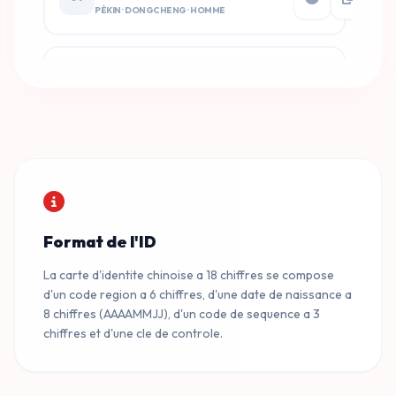
PÉKIN · DONGCHENG · HOMME
110101199001016214
08
PÉKIN · DONGCHENG · HOMME
110101199001016935
09
PÉKIN · DONGCHENG · HOMME
Format de l'ID
110101199001016652
10
PÉKIN · DONGCHENG · HOMME
La carte d'identite chinoise a 18 chiffres se compose
d'un code region a 6 chiffres, d'une date de naissance a
8 chiffres (AAAAMMJJ), d'un code de sequence a 3
chiffres et d'une cle de controle.