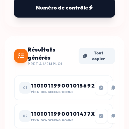
Numéro de contrôle
Résultats
Tout
générés
copier
PRET A L'EMPLOI
110101199001015692
01
PÉKIN · DONGCHENG · HOMME
11010119900101477X
02
PÉKIN · DONGCHENG · HOMME