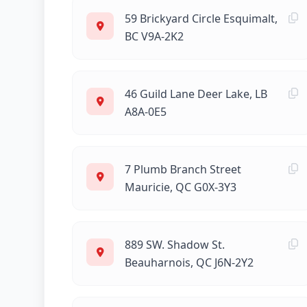
59 Brickyard Circle Esquimalt,
BC V9A-2K2
46 Guild Lane Deer Lake, LB
A8A-0E5
7 Plumb Branch Street
Mauricie, QC G0X-3Y3
889 SW. Shadow St.
Beauharnois, QC J6N-2Y2