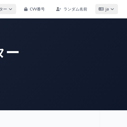
ター
CVV番号
ランダム名前
ja
ター