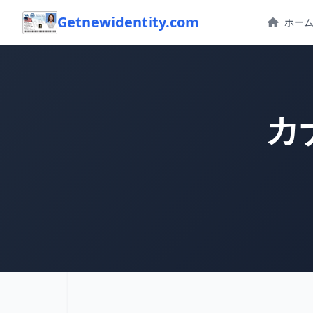
Getnewidentity.com
ホー
カ