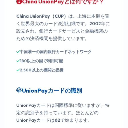
China UnionPayとは何ですか？
07/27
884
China UnionPay（CUP）
は、上海に本拠を置
く世界最大のカード決済組織です。2002年に
6209 9141 3299 4722
設立され、銀行カードサービスと金融機関の
中国銀聯
有効期限
CVV
ための決済機関を提供しています。
06/25
233
中国唯一の国内銀行カードネットワーク
180以上の国で利用可能
6220 0931 2059 0373
中国銀聯
2,500以上の機関と提携
有効期限
CVV
08/25
916
UnionPayカードの識別
6220 5335 9433 8429
UnionPayカードは国際標準に従いますが、特
中国銀聯
定の識別子を持っています。ほとんどの
有効期限
CVV
07/25
270
UnionPayカードは
62
で始まります。