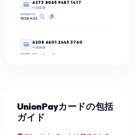
6273 8065 9487 1417
中国銀聯
有効期限
CVV
11/28
422
6208 6601 2445 3760
中国銀聯
有効期限
CVV
09/29
624
6271 8804 2252 7782
中国銀聯
有効期限
CVV
08/28
454
UnionPayカードの包括
ガイド
6225 3644 2576 7031
中国銀聯
有効期限
CVV