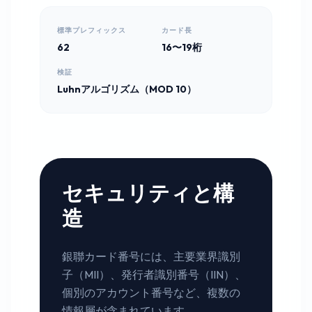
標準プレフィックス
カード長
62
16〜19桁
検証
Luhnアルゴリズム（MOD 10）
セキュリティと構
造
銀聯カード番号には、主要業界識別
子（MII）、発行者識別番号（IIN）、
個別のアカウント番号など、複数の
情報層が含まれています。