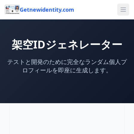
Getnewidentity.com
Ope
架空IDジェネレーター
テストと開発のために完全なランダム個人プ
ロフィールを即座に生成します。