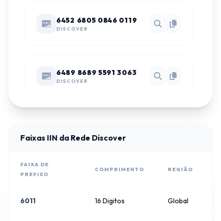
6452 6805 0846 0119
DISCOVER
6489 8689 5591 3063
DISCOVER
6461 7676 1665 6099
DISCOVER
Faixas IIN da Rede Discover
FAIXA DE
COMPRIMENTO
REGIÃO
PREFIXO
6531 1362 4472 6888
DISCOVER
6011
16 Digitos
Global