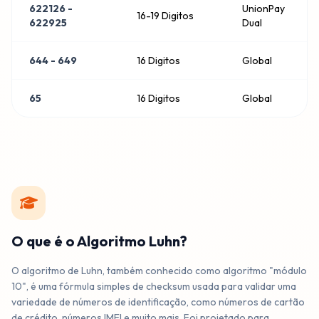
622126 -
UnionPay
6470 4030 4346 0462
16-19 Digitos
622925
Dual
DISCOVER
644 - 649
16 Digitos
Global
6481 2457 4542 3232
65
16 Digitos
Global
DISCOVER
6481 4580 0836 7372
DISCOVER
6483 0151 6877 9164
O que é o Algoritmo Luhn?
DISCOVER
O algoritmo de Luhn, também conhecido como algoritmo "módulo
10", é uma fórmula simples de checksum usada para validar uma
variedade de números de identificação, como números de cartão
6466 0097 8637 2644
de crédito, números IMEI e muito mais. Foi projetado para