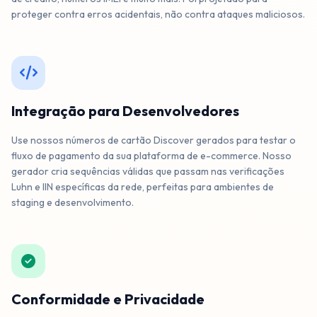
DISCOVER
proteger contra erros acidentais, não contra ataques maliciosos.
6457 8629 9307 1461
DISCOVER
Integração para Desenvolvedores
Use nossos números de cartão Discover gerados para testar o
6523 7529 3867 0032
fluxo de pagamento da sua plataforma de e-commerce. Nosso
DISCOVER
gerador cria sequências válidas que passam nas verificações
Luhn e IIN específicas da rede, perfeitas para ambientes de
staging e desenvolvimento.
6468 3526 1979 9767
DISCOVER
Conformidade e Privacidade