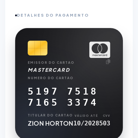
DETALHES DO PAGAMENTO
EMISSOR DO CARTAO
MASTERCARD
NUMERO DO CARTAO
5197 7518
7165 3374
TITULAR DO CARTAO
VÁLIDO ATÉ
CVV
ZION HORTON
10/2028
503