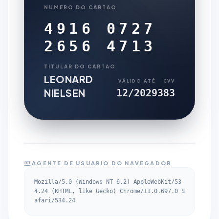
NUMERO DO CARTAO
4916 0727
2656 4713
TITULAR DO CARTAO
LEONARD
VÁLIDO ATÉ
CVV
NIELSEN
12/2029
383
AGENTE DE USUARIO DO NAVEGADOR
Mozilla/5.0 (Windows NT 6.2) AppleWebKit/53
4.24 (KHTML, like Gecko) Chrome/11.0.697.0 S
afari/534.24