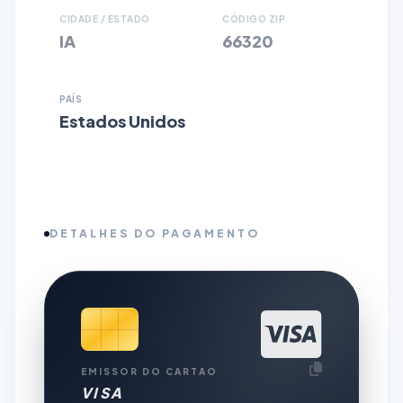
CIDADE / ESTADO
CÓDIGO ZIP
IA
66320
PAÍS
Estados Unidos
DETALHES DO PAGAMENTO
EMISSOR DO CARTAO
VISA