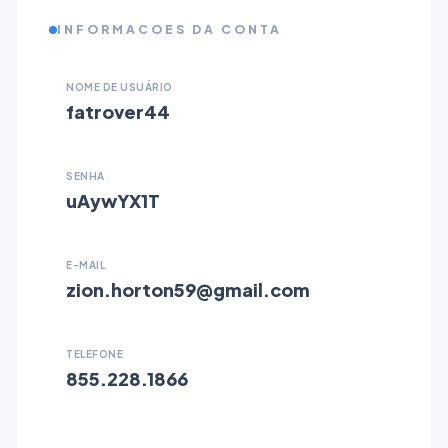
INFORMACOES DA CONTA
NOME DE USUÁRIO
fatrover44
SENHA
uAywYX1T
E-MAIL
zion.horton59@gmail.com
TELEFONE
855.228.1866