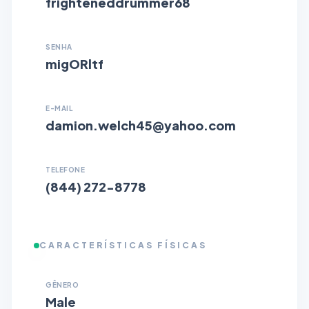
frighteneddrummer68
SENHA
migORltf
E-MAIL
damion.welch45@yahoo.com
TELEFONE
(844) 272-8778
CARACTERÍSTICAS FÍSICAS
GÊNERO
Male