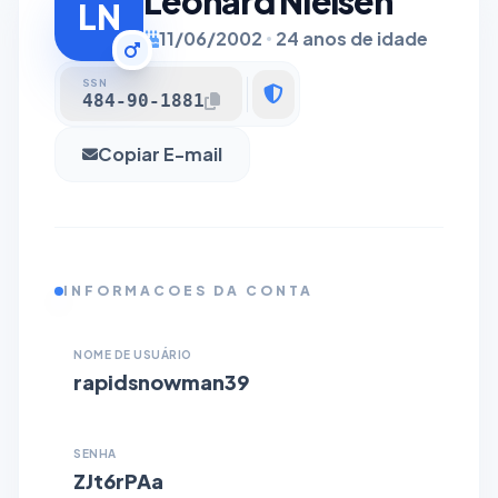
Leonard Nielsen
LN
11/06/2002
24 anos de idade
SSN
484-90-1881
Copiar E-mail
INFORMACOES DA CONTA
NOME DE USUÁRIO
rapidsnowman39
SENHA
ZJt6rPAa