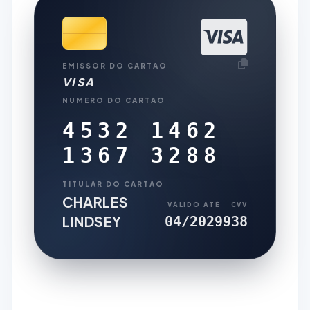
EMISSOR DO CARTAO
VISA
NUMERO DO CARTAO
4532 1462
1367 3288
TITULAR DO CARTAO
CHARLES
VÁLIDO ATÉ
CVV
LINDSEY
04/2029
938