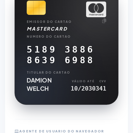
EMISSOR DO CARTAO
MASTERCARD
NUMERO DO CARTAO
5189 3886
8639 6988
TITULAR DO CARTAO
DAMION
VÁLIDO ATÉ
CVV
WELCH
10/2030
341
AGENTE DE USUARIO DO NAVEGADOR