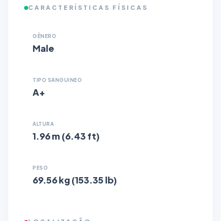
CARACTERÍSTICAS FÍSICAS
GÊNERO
Male
TIPO SANGUINEO
A+
ALTURA
1.96 m (6.43 ft)
PESO
69.56 kg (153.35 lb)