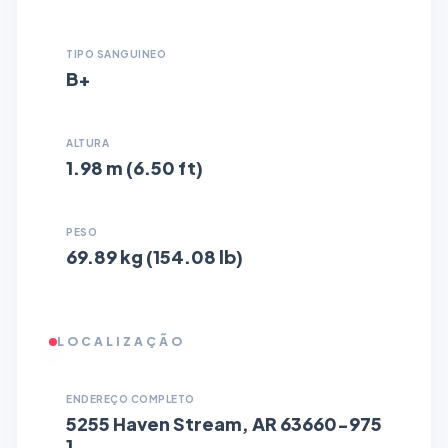
TIPO SANGUINEO
B+
ALTURA
1.98 m (6.50 ft)
PESO
69.89 kg (154.08 lb)
LOCALIZAÇÃO
ENDEREÇO COMPLETO
5255 Haven Stream, AR 63660-975
1