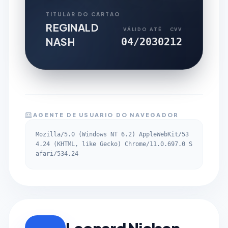
TITULAR DO CARTAO
REGINALD
VÁLIDO ATÉ
CVV
NASH
04/2030
212
AGENTE DE USUARIO DO NAVEGADOR
Mozilla/5.0 (Windows NT 6.2) AppleWebKit/53
4.24 (KHTML, like Gecko) Chrome/11.0.697.0 S
afari/534.24