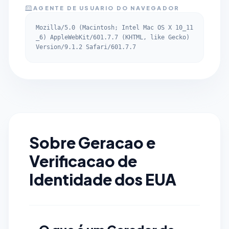
AGENTE DE USUARIO DO NAVEGADOR
Mozilla/5.0 (Macintosh; Intel Mac OS X 10_11
_6) AppleWebKit/601.7.7 (KHTML, like Gecko)
Version/9.1.2 Safari/601.7.7
Sobre Geracao e
Verificacao de
Identidade dos EUA