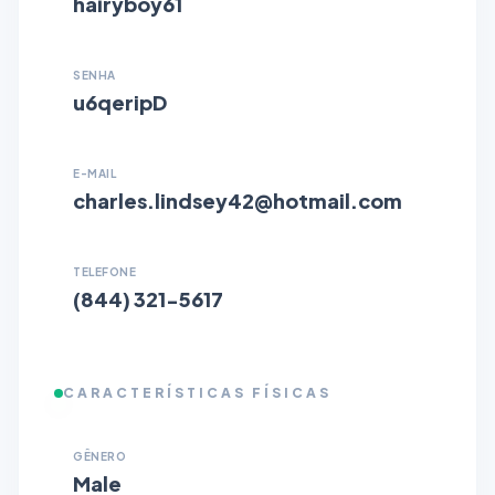
hairyboy61
SENHA
u6qeripD
E-MAIL
charles.lindsey42@hotmail.com
TELEFONE
(844) 321-5617
CARACTERÍSTICAS FÍSICAS
GÊNERO
Male