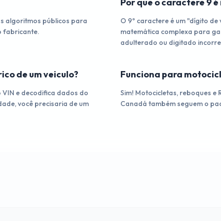
Por que o caractere 9 
s algoritmos públicos para
O 9º caractere é um "dígito de
 fabricante.
matemática complexa para gara
adulterado ou digitado incorr
ico de um veiculo?
Funciona para motocic
o VIN e decodifica dados do
Sim! Motocicletas, reboques e
dade, você precisaria de um
Canadá também seguem o padr