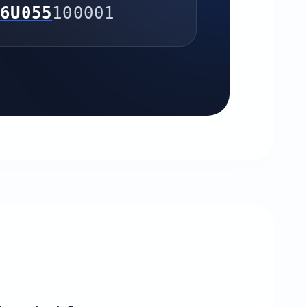
26U055
100001