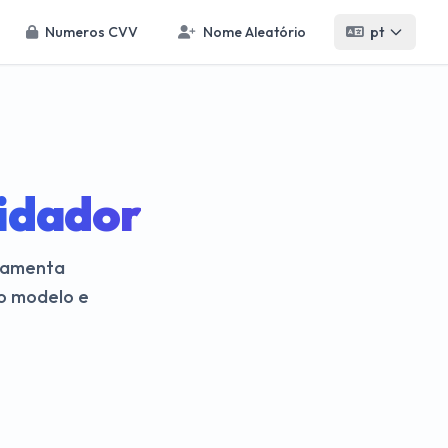
Numeros CVV
Nome Aleatório
pt
idador
rramenta
do modelo e