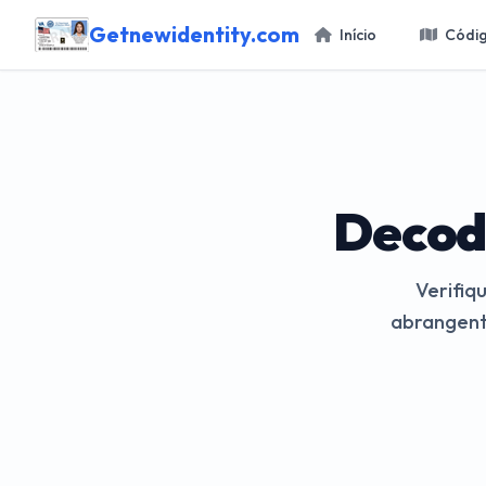
Getnewidentity.com
Início
Códig
Decodi
Verifiq
abrangente