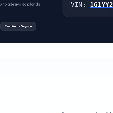
VIN:
1G1YY
u no adesivo do pilar da
Cartão de Seguro