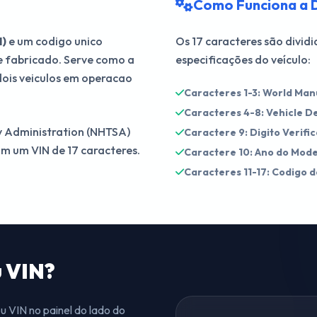
Como Funciona a 
N)
e um codigo unico
Os 17 caracteres são divid
e fabricado. Serve como a
especificações do veículo:
 dois veiculos em operacao
Caracteres 1-3: World Manu
Caracteres 4-8: Vehicle D
ty Administration (NHTSA)
Caractere 9: Digito Verifi
am um VIN de 17 caracteres.
Caractere 10: Ano do Mode
Caracteres 11-17: Codigo 
 VIN?
 VIN no painel do lado do