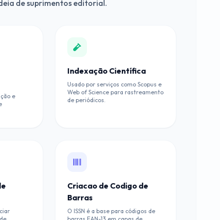
eia de suprimentos editorial.
Indexação Científica
Usado por serviços como Scopus e
Web of Science para rastreamento
ação e
de periódicos.
e
de
Criacao de Codigo de
Barras
ciar
O ISSN é a base para códigos de
 de
barras EAN-13 em capas de