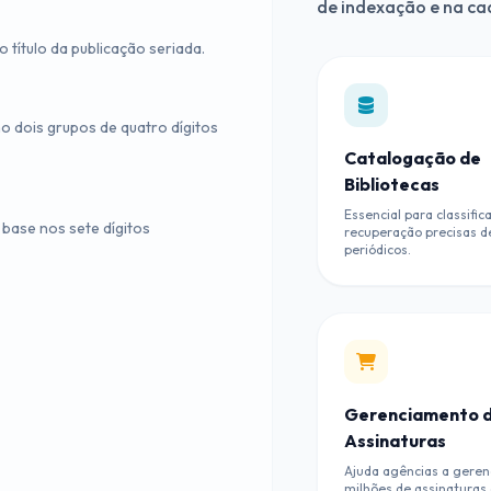
de indexação e na cad
o título da publicação seriada.
o dois grupos de quatro dígitos
Catalogação de
Bibliotecas
Essencial para classific
 base nos sete dígitos
recuperação precisas d
periódicos.
Gerenciamento 
Assinaturas
Ajuda agências a geren
milhões de assinaturas