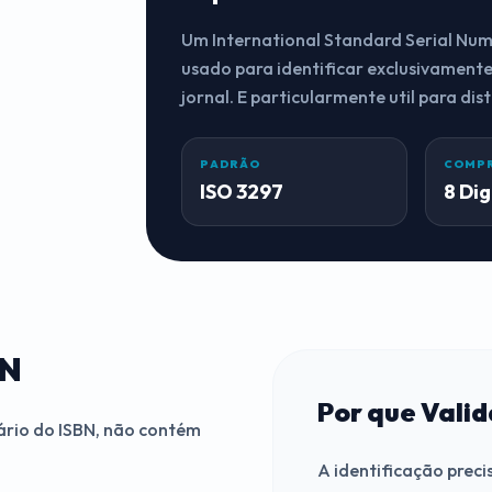
Um International Standard Serial Numb
usado para identificar exclusivament
jornal. E particularmente util para di
PADRÃO
COMP
ISO 3297
8 Dig
SN
Por que Valid
rário do ISBN, não contém
A identificação precis