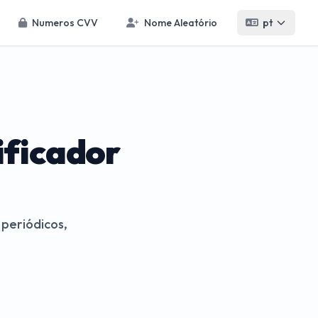
Numeros CVV
Nome Aleatório
pt
ificador
 periódicos,