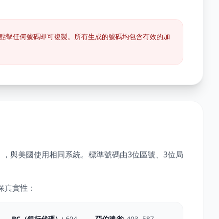
點擊任何號碼即可複製。所有生成的號碼均包含有效的加
），與美國使用相同系統。標準號碼由3位區號、3位局
保真實性：
BC（銀行代碼）:
604,
亞伯達省:
403, 587,