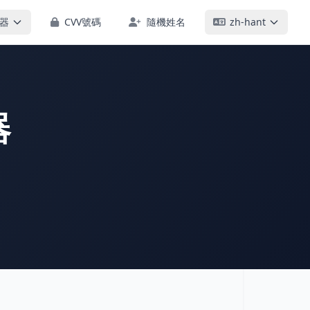
器
CVV號碼
隨機姓名
zh-hant
器
！