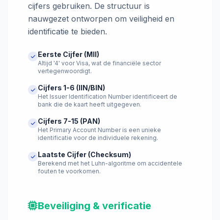
cijfers gebruiken. De structuur is
4905 5476 5861 3128
nauwgezet ontworpen om veiligheid en
identificatie te bieden.
VERV: 06/2027
CVV: 485
VISA CLASSIC
Eerste Cijfer (MII)
Altijd '4' voor Visa, wat de financiële sector
vertegenwoordigt.
4507 1514 6368 2014
Cijfers 1-6 (IIN/BIN)
Het Issuer Identification Number identificeert de
VERV: 03/2029
CVV: 917
bank die de kaart heeft uitgegeven.
VISA CLASSIC
Cijfers 7-15 (PAN)
Het Primary Account Number is een unieke
identificatie voor de individuele rekening.
4164 3255 0897 2473
Laatste Cijfer (Checksum)
Berekend met het Luhn-algoritme om accidentele
VERV: 09/2031
CVV: 468
fouten te voorkomen.
VISA CLASSIC
Beveiliging & verificatie