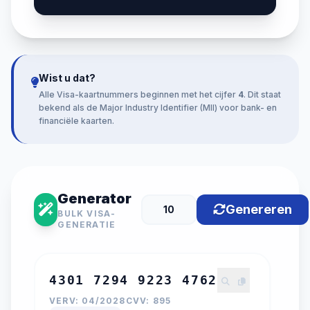
Wist u dat?
Alle Visa-kaartnummers beginnen met het cijfer
4
. Dit staat
bekend als de Major Industry Identifier (MII) voor bank- en
financiële kaarten.
Generator
Genereren
BULK VISA-
GENERATIE
4301 7294 9223 4762
VERV: 04/2028
CVV: 895