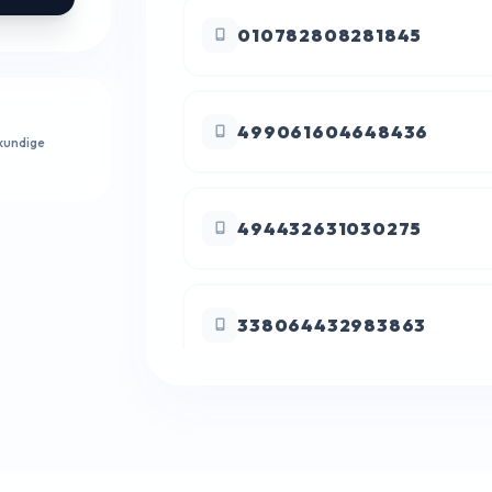
010782808281845
499061604648436
kundige
494432631030275
338064432983863
865336342375807