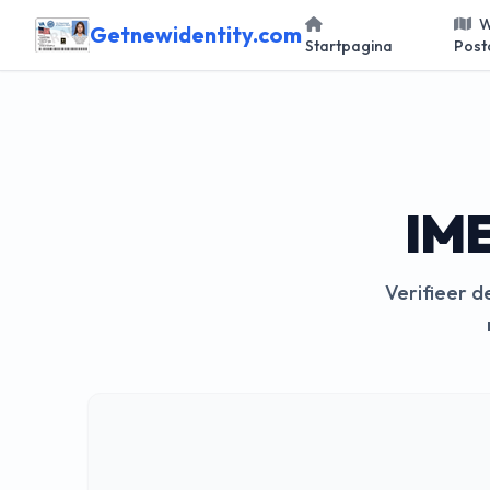
W
Getnewidentity.com
Startpagina
Post
IME
Verifieer d