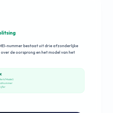
litsing
IMEI-nummer bestaat uit drie afzonderlijke
 over de oorsprong en het model van het
CK
Merk/Model)
raatnummer
ijfer