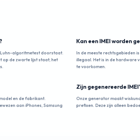
?
Kan een IMEI worden ge
 Luhn-algoritmetest doorstaat.
In de meeste rechtsgebieden is
 op de zwarte lijst staat; het
illegaal. Het is in de hardwar
s.
te voorkomen.
Zijn gegenereerde IMEI'
tmodel en de fabrikant.
Onze generator maakt wiskund
egewezen aan iPhones, Samsung
prefixen. Deze zijn alleen bedo