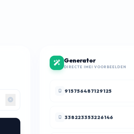
Generator
DIRECTE IMEI VOORBEELDEN
915756487129125
338223353226146