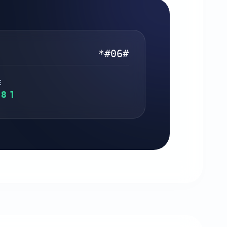
*#06#
E
8 1