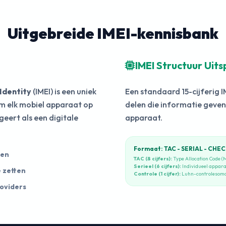
353738415719184
Uitgebreide IMEI-kennisbank
355253055410787
IMEI Structuur Uitsp
Identity
(IMEI) is een uniek
Een standaard 15-cijferig 
019370379374271
om elk mobiel apparaat op
delen die informatie geven
geert als een digitale
apparaat.
Formaat: TAC - SERIAL - CHE
ken
TAC (8 cijfers):
Type Allocation Code (
Serieel (6 cijfers):
Individueel appa
e zetten
Controle (1 cijfer):
Luhn-controlesomc
oviders