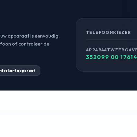
TELEFOONKIEZER
n uw apparaat is eenvoudig.
efoon of controleer de
APPARAATWEERGAV
352099 00 17614
hterkant apparaat