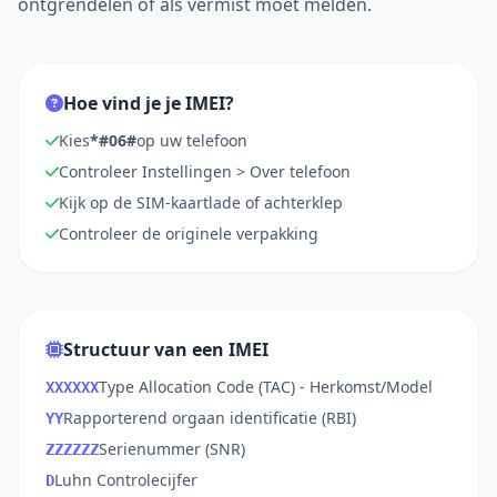
ontgrendelen of als vermist moet melden.
352286115723016
Hoe vind je je IMEI?
Kies
*#06#
op uw telefoon
Controleer Instellingen > Over telefoon
Kijk op de SIM-kaartlade of achterklep
Controleer de originele verpakking
Structuur van een IMEI
Type Allocation Code (TAC) - Herkomst/Model
XXXXXX
Rapporterend orgaan identificatie (RBI)
YY
Serienummer (SNR)
ZZZZZZ
Luhn Controlecijfer
D