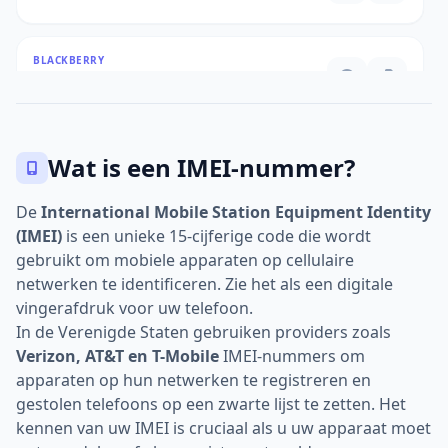
BLACKBERRY
351097338484778
HTC
Wat is een IMEI-nummer?
353119672975878
De
International Mobile Station Equipment Identity
(IMEI)
is een unieke 15-cijferige code die wordt
BLACKBERRY
gebruikt om mobiele apparaten op cellulaire
351079476770853
netwerken te identificeren. Zie het als een digitale
vingerafdruk voor uw telefoon.
In de Verenigde Staten gebruiken providers zoals
GOOGLE PIXEL
Verizon, AT&T en T-Mobile
IMEI-nummers om
359848620517416
apparaten op hun netwerken te registreren en
gestolen telefoons op een zwarte lijst te zetten. Het
kennen van uw IMEI is cruciaal als u uw apparaat moet
MOTOROLA