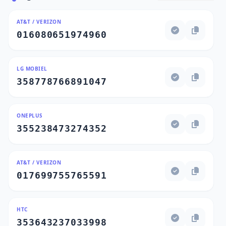
AT&T / VERIZON
016080651974960
LG MOBIEL
358778766891047
ONEPLUS
355238473274352
AT&T / VERIZON
017699755765591
HTC
353643237033998