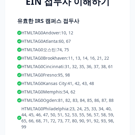
EIN 접두사 이해하기
유효한 IRS 캠퍼스 접두사
HTMLTAG0Andover:10, 12
HTMLTAG0Atlanta:60, 67
HTMLTAG0오스틴:74, 75
HTMLTAG0Brookhaven:11, 13, 14, 16, 21, 22
HTMLTAG0Cincinnati:31, 32, 35, 36, 37, 38, 61
HTMLTAG0Fresno:95, 98
HTMLTAG0Kansas City:41, 42, 43, 48
HTMLTAG0Memphis:54, 62
HTMLTAG0Ogden:81, 82, 83, 84, 85, 86, 87, 88
HTMLTAG0Philadelphia:23, 24, 25, 33, 34, 40,
44, 45, 46, 47, 50, 51, 52, 53, 55, 56, 57, 58, 59,
65, 66, 68, 71, 72, 73, 77, 80, 90, 91, 92, 93, 98,
99