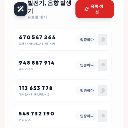
발전기, 음향 발생
목록 생
기
성
유효한 예시
670 547 264
입증하다
프레리(MB, SK, AB, NT, NU)
948 887 914
입증하다
임시 거주자
113 653 778
입증하다
대서양(NB, NS, PE, NL)
545 732 190
입증하다
온타리오.