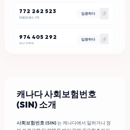
772 262 523
입증하다
태평양 (BC, YT)
974 405 292
입증하다
임시 거주자
643 538 994
입증하다
프레리(MB, SK, AB, NT, NU)
929 373 314
캐나다 사회보험번호
입증하다
임시 거주자
(SIN) 소개
100 234 590
입증하다
대서양(NB, NS, PE, NL)
사회보험번호 (SIN)
는 캐나다에서 일하거나 정