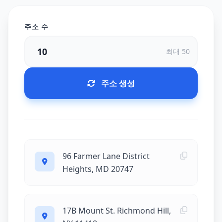
주소 수
최대 50
주소 생성
96 Farmer Lane District
Heights, MD 20747
17B Mount St. Richmond Hill,